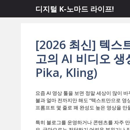
컨
디지털 K-노마드 라이프!
텐
츠
로
건
너
[2026 최신] 텍
뛰
고의 AI 비디오 생성 
기
Pika, Kling)
요즘 AI 영상 툴을 보면 정말 세상이 많이 
불과 얼마 전까지만 해도 “텍스트만으로 영상
프롬프트 몇 줄로 꽤 완성도 높은 영상을 만
특히 블로그를 운영하거나 콘텐츠를 자주 만
요. 글만으로는 전달하기 어려운 분위기나 장