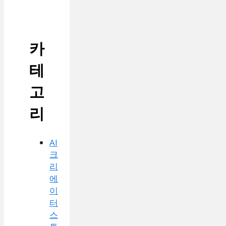
카
테
고
리
AI
크
리
에
이
터
스