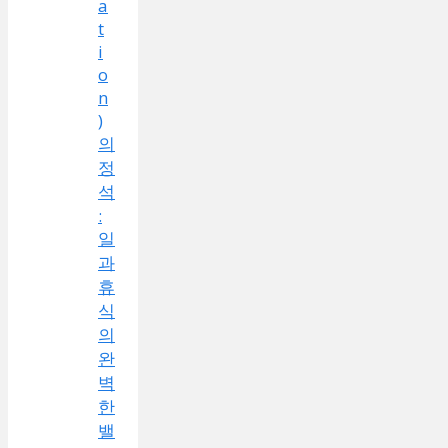
a
t
i
o
n
)
의
정
석
:
일
과
휴
식
의
완
벽
한
밸