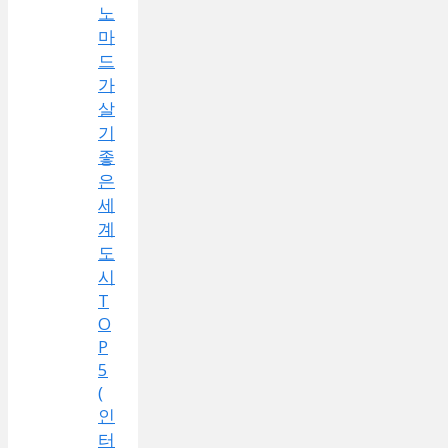
노
마
드
가
살
기
좋
은
세
계
도
시
T
O
P
5
(
인
터