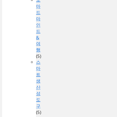
마
드
마
인
드
&
여
행
(5)
스
마
트
생
산
성
도
구
(5)