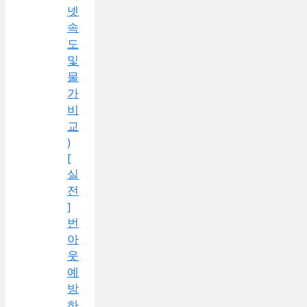
넷
속
도
및
물
가
비
교
)
[
실
전
]
번
아
웃
예
방
하