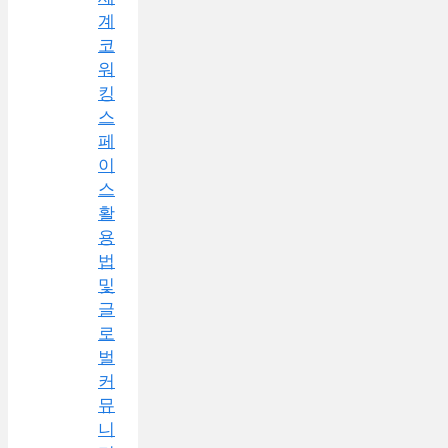
계
코
워
킹
스
페
이
스
활
용
법
및
글
로
벌
커
뮤
니