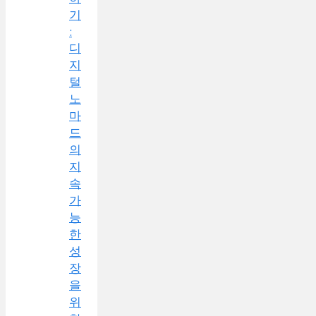
기
:
디
지
털
노
마
드
의
지
속
가
능
한
성
장
을
위