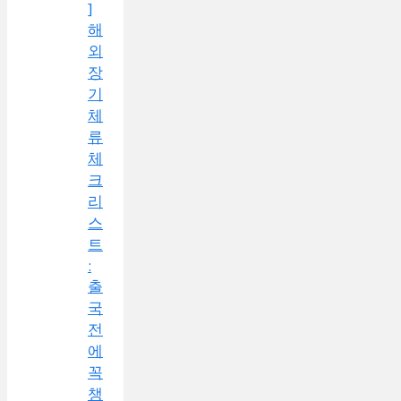
]
해
외
장
기
체
류
체
크
리
스
트
:
출
국
전
에
꼭
챙