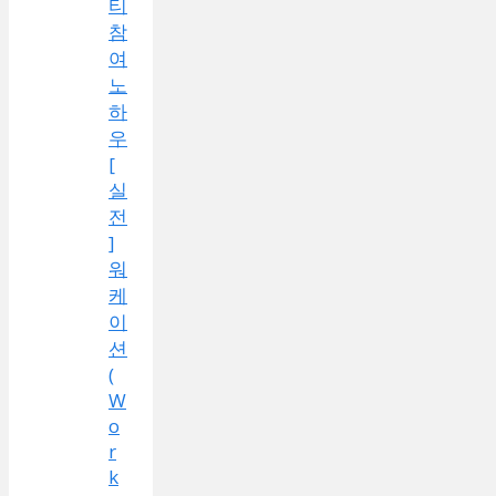
티
참
여
노
하
우
[
실
전
]
워
케
이
션
(
W
o
r
k