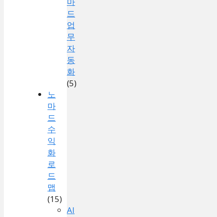
마
드
업
무
자
동
화
(5)
노
마
드
수
익
화
로
드
맵
(15)
AI