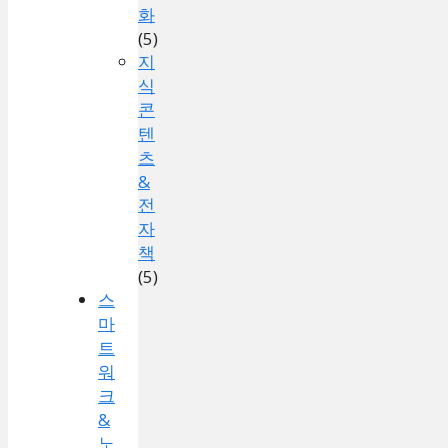
화
(5)
지
식
콘
텐
츠
&
전
자
책
(5)
스
마
트
워
크
&
노