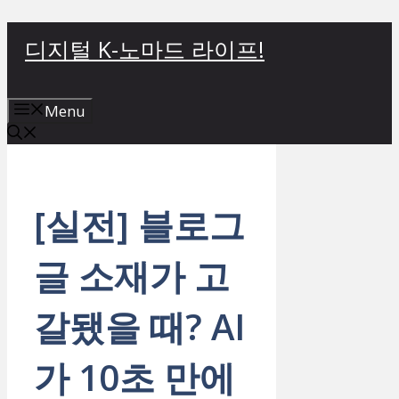
컨
디지털 K-노마드 라이프!
텐
츠
로
Menu
건
너
뛰
기
[실전] 블로그
글 소재가 고
갈됐을 때? AI
가 10초 만에