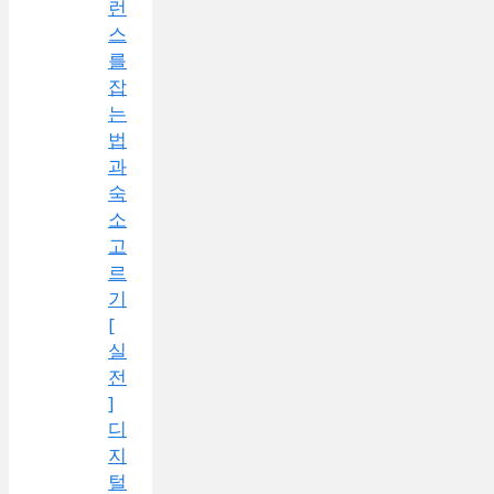
런
스
를
잡
는
법
과
숙
소
고
르
기
[
실
전
]
디
지
털