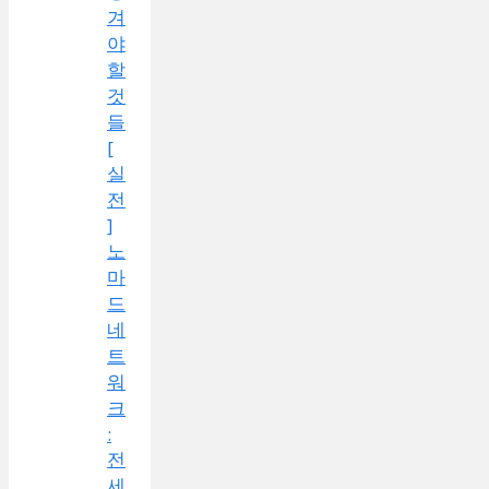
겨
야
할
것
들
[
실
전
]
노
마
드
네
트
워
크
:
전
세