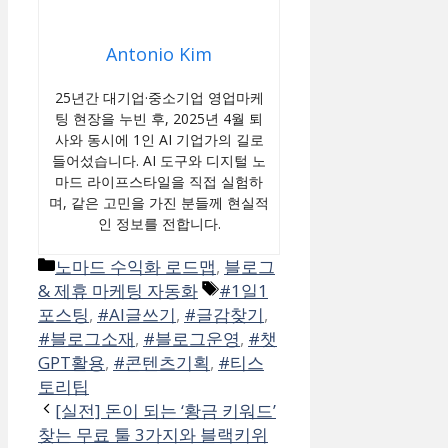
Antonio Kim
25년간 대기업·중소기업 영업마케
팅 현장을 누빈 후, 2025년 4월 퇴
사와 동시에 1인 AI 기업가의 길로
들어섰습니다. AI 도구와 디지털 노
마드 라이프스타일을 직접 실험하
며, 같은 고민을 가진 분들께 현실적
인 정보를 전합니다.
카
노마드 수익화 로드맵
,
블로그
테
태
& 제휴 마케팅 자동화
#1일1
고
그
포스팅
,
#AI글쓰기
,
#글감찾기
,
리
#블로그소재
,
#블로그운영
,
#챗
GPT활용
,
#콘텐츠기획
,
#티스
토리팁
[실전] 돈이 되는 ‘황금 키워드’
찾는 무료 툴 3가지와 블랙키위