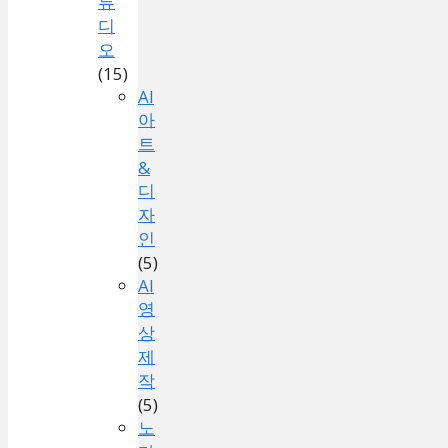
튜
디
오
(15)
AI
아
트
&
디
자
인
(5)
AI
영
상
제
작
(5)
노