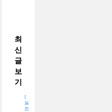
최
신
글
보
기
[
실
전