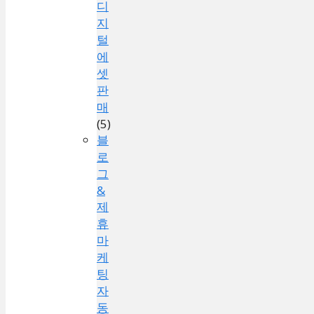
디
지
털
에
셋
판
매
(5)
블
로
그
&
제
휴
마
케
팅
자
동