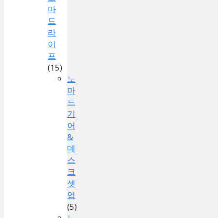
마
드
라
이
프
(15)
노
마
드
기
어
&
데
스
크
셋
업
(5)
노