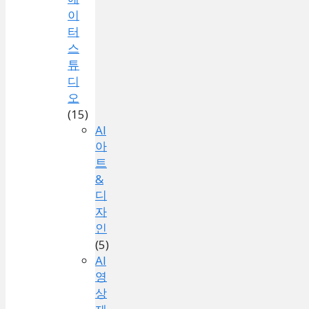
이
터
스
튜
디
오
(15)
AI
아
트
&
디
자
인
(5)
AI
영
상