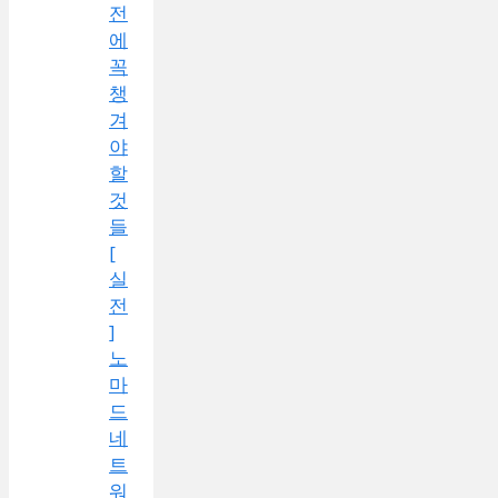
전
에
꼭
챙
겨
야
할
것
들
[
실
전
]
노
마
드
네
트
워