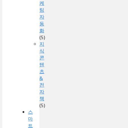
케
팅
자
동
화
(5)
지
식
콘
텐
츠
&
전
자
책
(5)
스
마
트