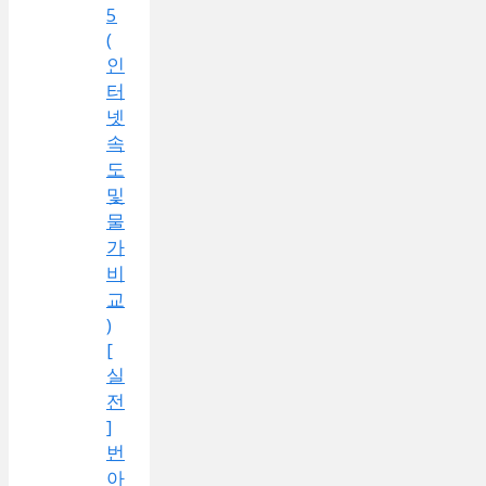
5
(
인
터
넷
속
도
및
물
가
비
교
)
[
실
전
]
번
아