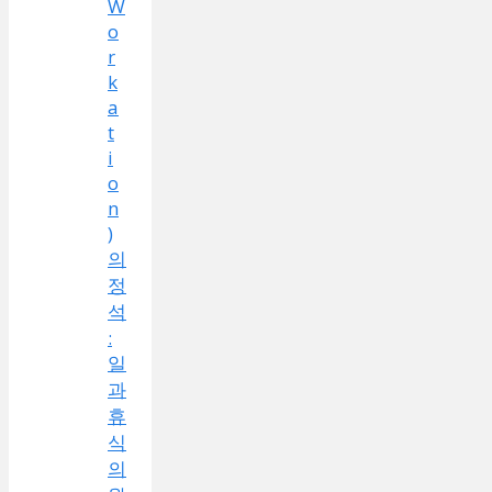
W
o
r
k
a
t
i
o
n
)
의
정
석
:
일
과
휴
식
의