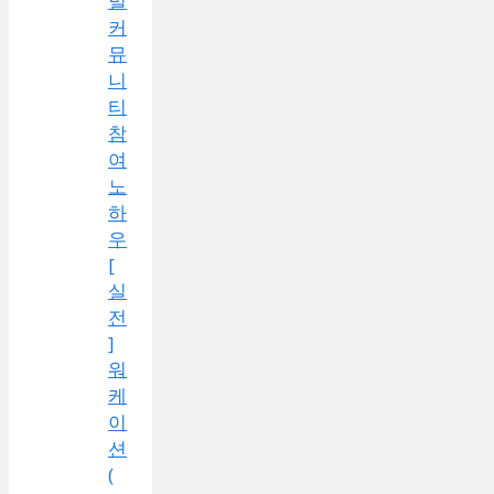
벌
커
뮤
니
티
참
여
노
하
우
[
실
전
]
워
케
이
션
(