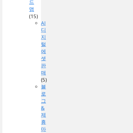
드
맵
(15)
AI
디
지
털
에
셋
판
매
(5)
블
로
그
&
제
휴
마