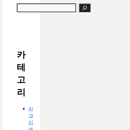
검색
카
테
고
리
AI
크
리
에