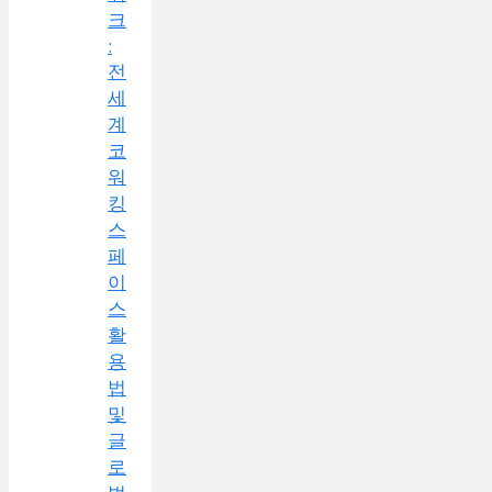
크
:
전
세
계
코
워
킹
스
페
이
스
활
용
법
및
글
로