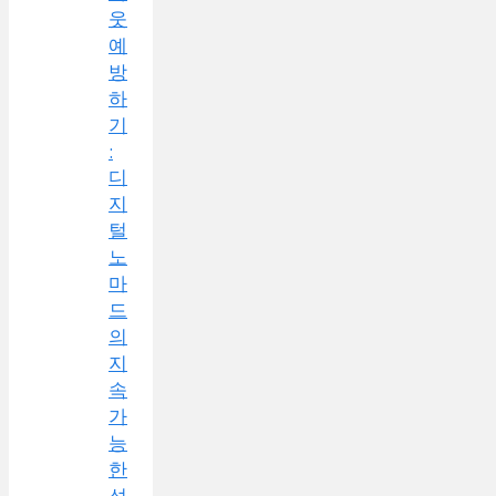
웃
예
방
하
기
:
디
지
털
노
마
드
의
지
속
가
능
한
성