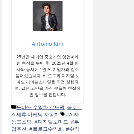
Antonio Kim
25년간 대기업·중소기업 영업마케
팅 현장을 누빈 후, 2025년 4월 퇴
사와 동시에 1인 AI 기업가의 길로
들어섰습니다. AI 도구와 디지털 노
마드 라이프스타일을 직접 실험하
며, 같은 고민을 가진 분들께 현실적
인 정보를 전합니다.
카
노마드 수익화 로드맵
,
블로그
테
태
& 제휴 마케팅 자동화
#AI자
고
그
동포스팅
,
#디지털노마드
,
#부
리
업추천
,
#블로그수익화
,
#수익