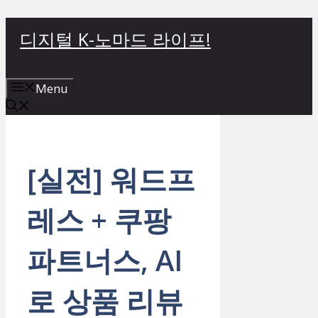
컨
디지털 K-노마드 라이프!
텐
츠
로
Menu
건
너
뛰
기
[실전] 워드프
레스 + 쿠팡
파트너스, AI
로 상품 리뷰