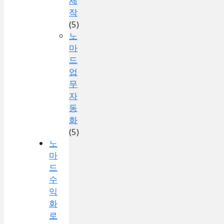
제
작
(5)
노
마
드
업
무
자
동
화
(5)
노
마
드
수
익
화
로