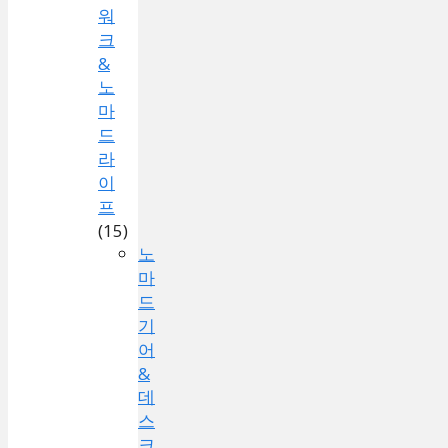
워
크
&
노
마
드
라
이
프
(15)
노
마
드
기
어
&
데
스
크