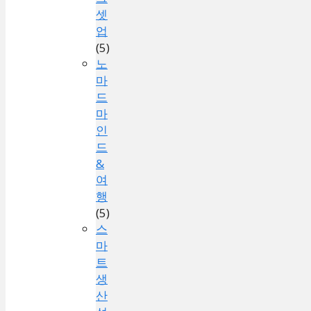
셋
업
(5)
노
마
드
마
인
드
&
여
행
(5)
스
마
트
생
산