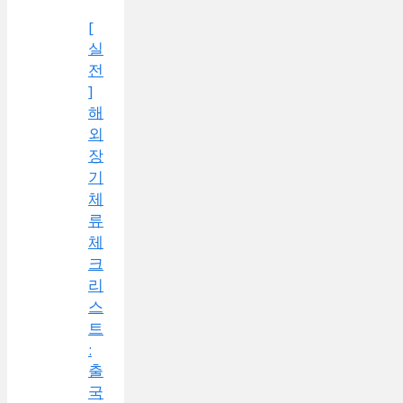
[
실
전
]
해
외
장
기
체
류
체
크
리
스
트
:
출
국