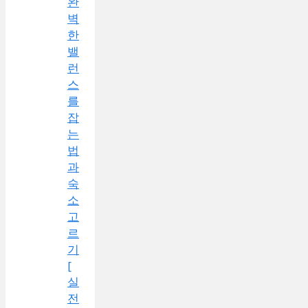
완
벽
한
밸
런
스
를
잡
는
법
과
숙
소
고
르
기
[
실
전