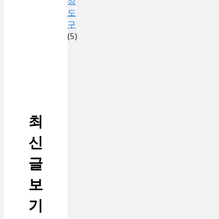
성
도
구
(5)
최
신
글
보
기