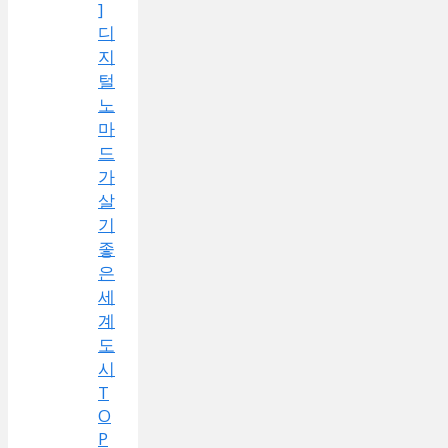
]
디
지
털
노
마
드
가
살
기
좋
은
세
계
도
시
T
O
P