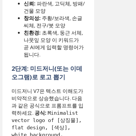
신뢰:
파란색, 고딕체, 방패/
건물 모양
창의성:
주황/보라색, 손글
씨체, 전구/붓 모양
친환경:
초록색, 둥근 서체,
나뭇잎 모양 이 키워드가
곧 AI에게 입력할 명령어가
됩니다.
2단계: 미드저니(또는 이데
오그램)로 로고 뽑기
미드저니 V7은 텍스트 이해도가
비약적으로 상승했습니다. 다음
과 같은 공식으로 프롬프트를 입
력하세요.
공식:
Minimalist
vector logo of [상징물],
flat design, [색상],
white background,