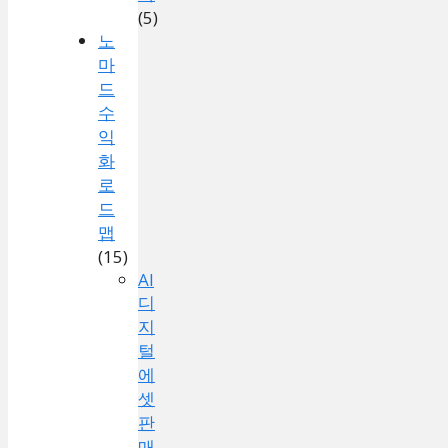
(5)
노
마
드
수
익
화
로
드
맵
(15)
AI
디
지
털
에
셋
판
매