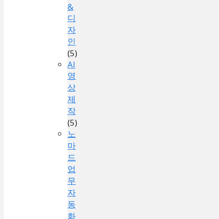
&
디
자
인
(5)
AI
영
상
제
작
(5)
노
마
드
업
무
자
동
화