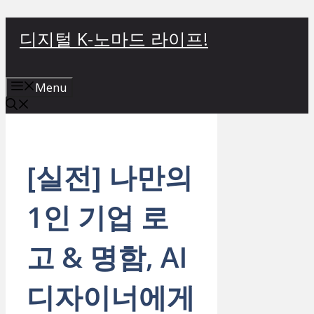
컨
디지털 K-노마드 라이프!
텐
츠
로
Menu
건
너
뛰
기
[실전] 나만의
1인 기업 로
고 & 명함, AI
디자이너에게