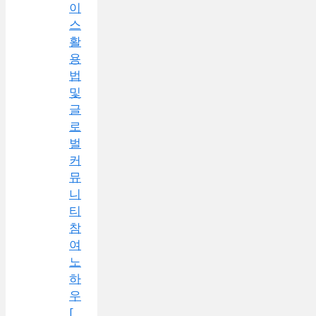
이
스
활
용
법
및
글
로
벌
커
뮤
니
티
참
여
노
하
우
[