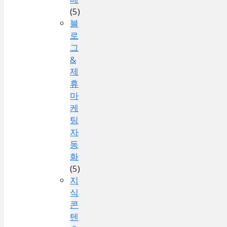
(5)
블
로
그
&
제
휴
마
케
팅
자
동
화
(5)
지
식
콘
텐