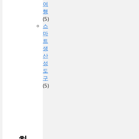
여
행
(5)
스
마
트
생
산
성
도
구
(5)