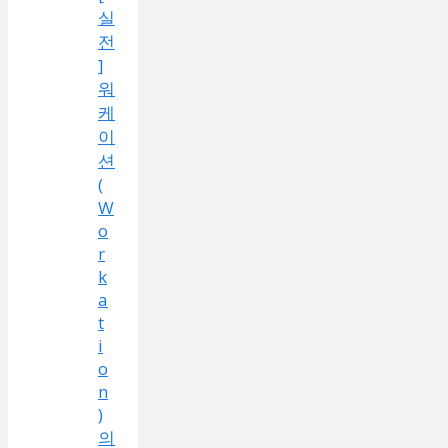
실
전
]
워
케
이
션
(
W
o
r
k
a
t
i
o
n
)
의