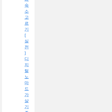
숙
소
고
르
기
[
실
전
]
디
지
털
노
마
드
가
살
기