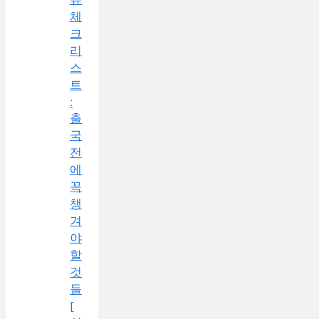
체
크
리
스
트
:
출
국
전
에
꼭
챙
겨
야
할
것
들
[