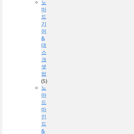
노
마
드
기
어
&
데
스
크
셋
업
(5)
노
마
드
마
인
드
&