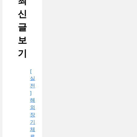
최
신
글
보
기
[
실
전
]
해
외
장
기
체
류