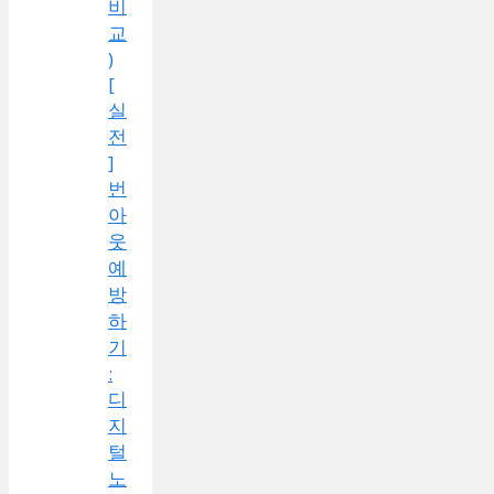
비
교
)
[
실
전
]
번
아
웃
예
방
하
기
:
디
지
털
노