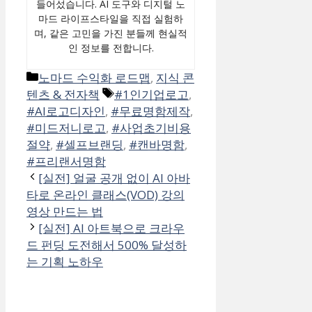
들어섰습니다. AI 도구와 디지털 노
마드 라이프스타일을 직접 실험하
며, 같은 고민을 가진 분들께 현실적
인 정보를 전합니다.
카
노마드 수익화 로드맵
,
지식 콘
테
태
텐츠 & 전자책
#1인기업로고
,
고
그
#AI로고디자인
,
#무료명함제작
,
리
#미드저니로고
,
#사업초기비용
절약
,
#셀프브랜딩
,
#캔바명함
,
#프리랜서명함
[실전] 얼굴 공개 없이 AI 아바
타로 온라인 클래스(VOD) 강의
영상 만드는 법
[실전] AI 아트북으로 크라우
드 펀딩 도전해서 500% 달성하
는 기획 노하우