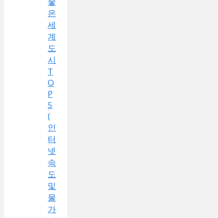
좋
은
세
계
도
시
T
O
P
5
(
인
터
넷
속
도
및
물
가