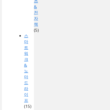
츠
&
전
자
책
(5)
스
마
트
워
크
&
노
마
드
라
이
프
(15)