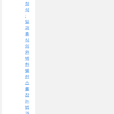
정
석
:
일
과
휴
식
의
완
벽
한
밸
런
스
를
잡
는
법
과