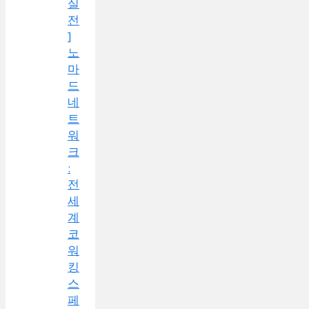
실
전
]
노
마
드
네
트
워
크
:
전
세
계
코
워
킹
스
페