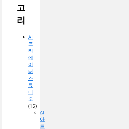
고
리
AI
크
리
에
이
터
스
튜
디
오
(15)
AI
아
트