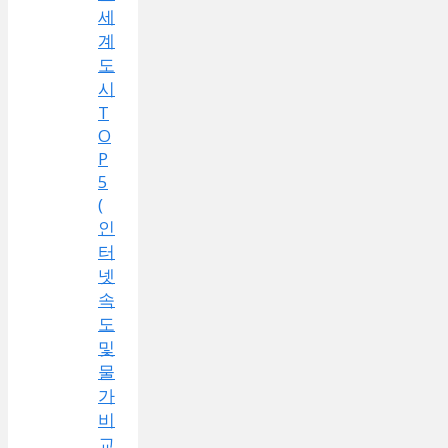
세
계
도
시
T
O
P
5
(
인
터
넷
속
도
및
물
가
비
교