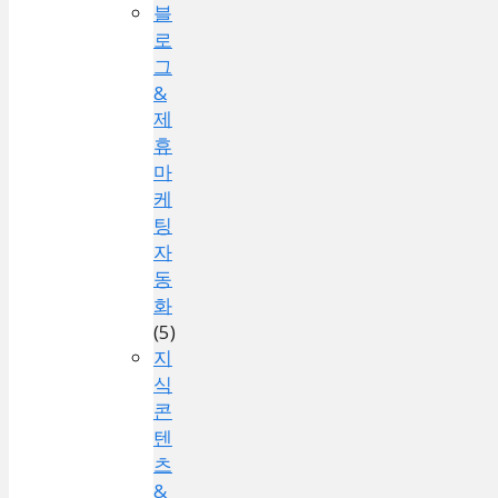
블
로
그
&
제
휴
마
케
팅
자
동
화
(5)
지
식
콘
텐
츠
&