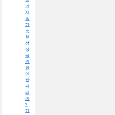
의
지
속
가
능
한
성
장
을
위
한
멘
탈
관
리
법
3
가