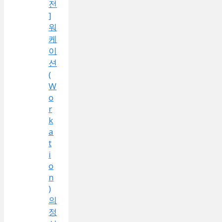
전
]
워
케
이
션
(
W
o
r
k
a
t
i
o
n
)
의
정