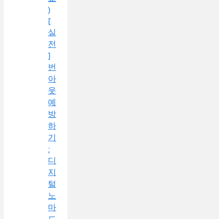
)
[
실
전
]
번
아
웃
예
방
하
기
:
디
지
털
노
마
드