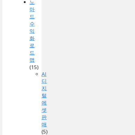
노
마
드
수
익
화
로
드
맵
(15)
AI
디
지
털
에
셋
판
매
(5)