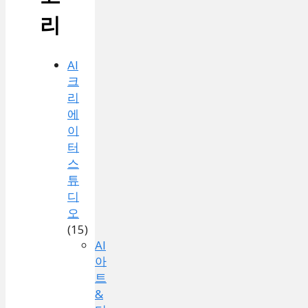
리
AI
크
리
에
이
터
스
튜
디
오
(15)
AI
아
트
&