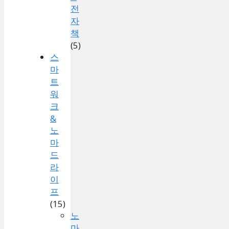
전
자
책
(5)
스
마
트
워
크
&
노
마
드
라
이
프
(15)
노
마