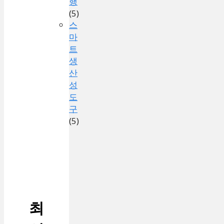
행
(5)
스
마
트
생
산
성
도
구
(5)
최