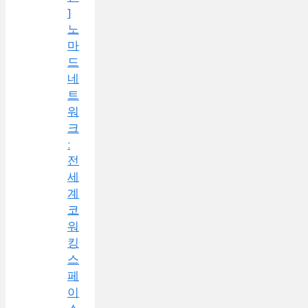
]
노
마
드
네
트
워
크
:
전
세
계
코
워
킹
스
페
이