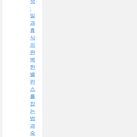
석
:
일
과
휴
식
의
완
벽
한
밸
런
스
를
잡
는
법
과
숙