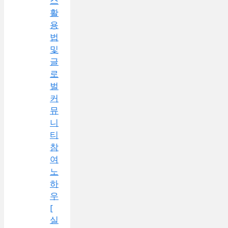
스
활
용
법
및
글
로
벌
커
뮤
니
티
참
여
노
하
우
[
실