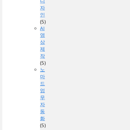
디
자
인
(5)
AI
영
상
제
작
(5)
노
마
드
업
무
자
동
화
(5)