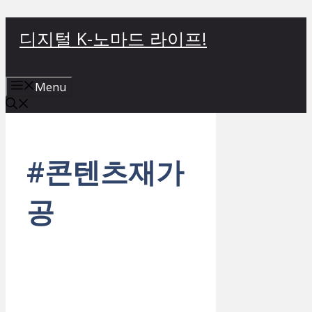
컨
디지털 K-노마드 라이프!
텐
츠
로
Menu
건
너
뛰
기
#콘텐츠재가
공