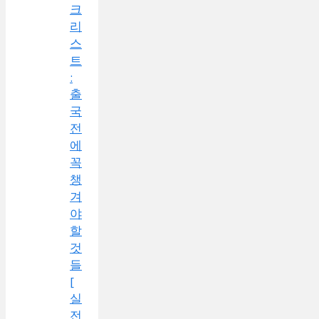
크
리
스
트
:
출
국
전
에
꼭
챙
겨
야
할
것
들
[
실
전