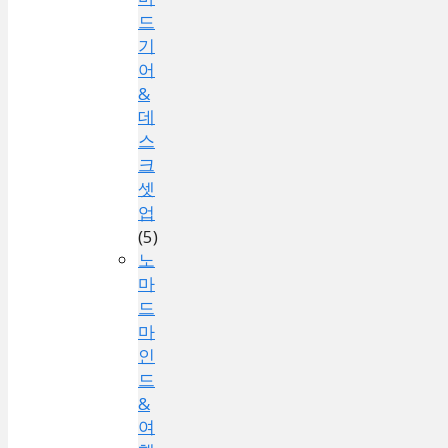
드
기
어
&
데
스
크
셋
업
(5)
노
마
드
마
인
드
&
여