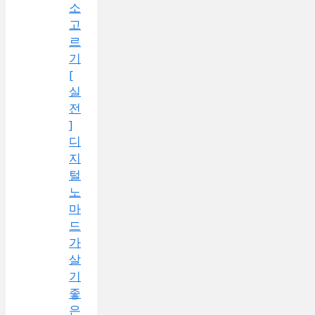
소
고
르
기
[
실
전
]
디
지
털
노
마
드
가
살
기
좋
은