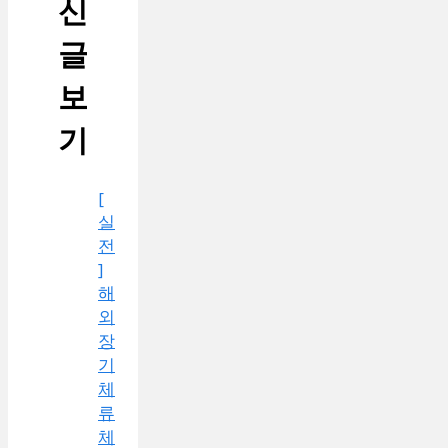
신
글
보
기
[
실
전
]
해
외
장
기
체
류
체