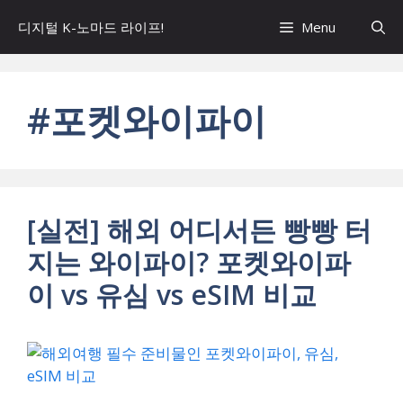
컨
디지털 K-노마드 라이프!
Menu
텐
츠
로
건
#포켓와이파이
너
뛰
기
[실전] 해외 어디서든 빵빵 터
지는 와이파이? 포켓와이파
이 vs 유심 vs eSIM 비교