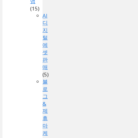
맵
(15)
AI
디
지
털
에
셋
판
매
(5)
블
로
그
&
제
휴
마
케