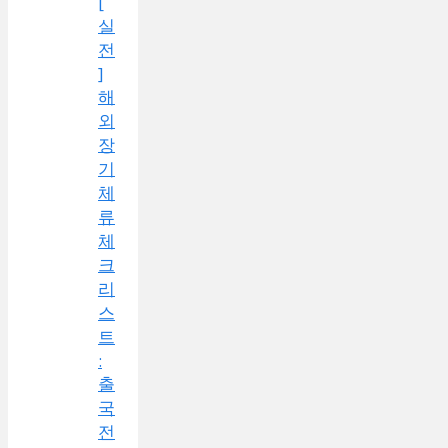
[
실
전
]
해
외
장
기
체
류
체
크
리
스
트
:
출
국
전