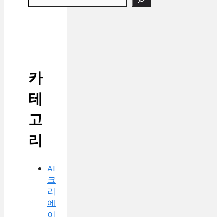
카
테
고
리
AI
크
리
에
이