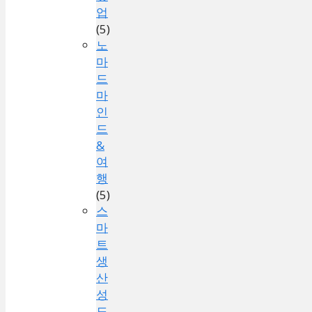
업
(5)
노
마
드
마
인
드
&
여
행
(5)
스
마
트
생
산
성
도