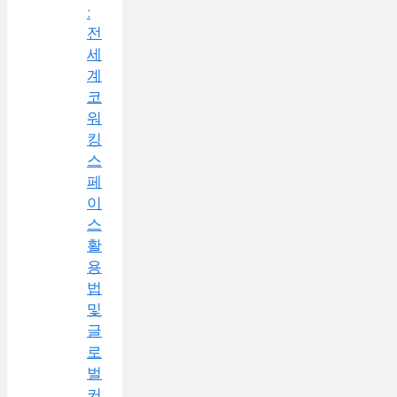
:
전
세
계
코
워
킹
스
페
이
스
활
용
법
및
글
로
벌
커