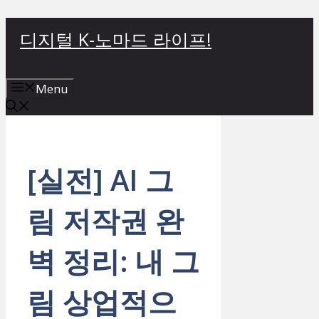
컨
디지털 K-노마드 라이프!
텐
츠
로
Menu
건
너
뛰
기
[실전] AI 그
림 저작권 완
벽 정리: 내 그
림 상업적으