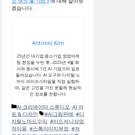
오 생성 툴 Top 3
‘에 대해 알아보
겠습니다.
Antonio Kim
25년간 대기업·중소기업 영업마케
팅 현장을 누빈 후, 2025년 4월 퇴
사와 동시에 1인 AI 기업가의 길로
들어섰습니다. AI 도구와 디지털 노
마드 라이프스타일을 직접 실험하
며, 같은 고민을 가진 분들께 현실적
인 정보를 전합니다.
카
AI 크리에이터 스튜디오
,
AI 아
테
태
트 & 디자인
#AI그림판매
,
#디
고
그
지털노마드수익
,
#미드저니상업
리
적이용
,
#스톡이미지부업
,
#저