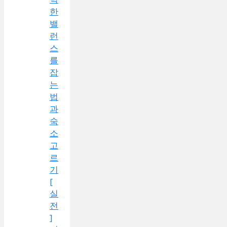
한
밸
런
스
를
잡
는
법
과
숙
소
고
르
기
[
실
전
]