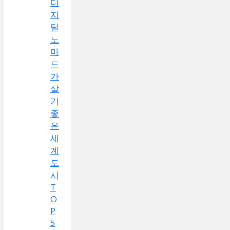
디
지
털
노
마
드
가
살
기
좋
은
세
계
도
시
T
O
P
5