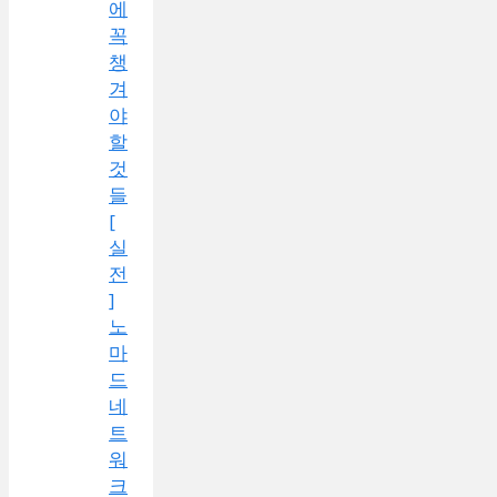
에
꼭
챙
겨
야
할
것
들
[
실
전
]
노
마
드
네
트
워
크