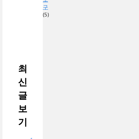
구
(5)
최
신
글
보
기