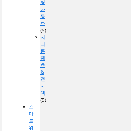
팅
자
동
화
(5)
지
식
콘
텐
츠
&
전
자
책
(5)
스
마
트
워