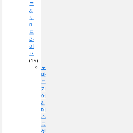
크
&
노
마
드
라
이
프
(15)
노
마
드
기
어
&
데
스
크
셋