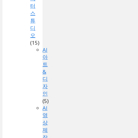
터
스
튜
디
오
(15)
AI
아
트
&
디
자
인
(5)
AI
영
상
제
작