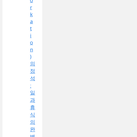
o
r
k
a
t
i
o
n
)
의
정
석
:
일
과
휴
식
의
완
벽