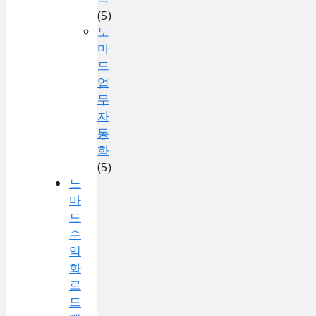
(5)
노
마
드
업
무
자
동
화
(5)
노
마
드
수
익
화
로
드