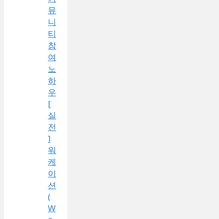
뮤
니
티
참
여
노
하
우
[
실
전
]
워
케
이
션
(
W