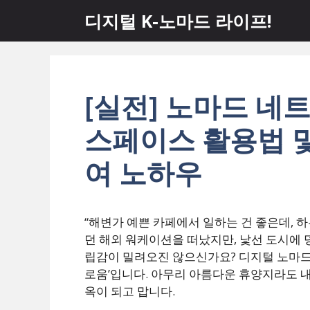
컨
디지털 K-노마드 라이프!
텐
츠
로
건
너
[실전] 노마드 네
뛰
스페이스 활용법 
기
여 노하우
“해변가 예쁜 카페에서 일하는 건 좋은데, 하
던 해외 워케이션을 떠났지만, 낯선 도시에 
립감이 밀려오진 않으신가요? 디지털 노마드의
로움’입니다. 아무리 아름다운 휴양지라도 내
옥이 되고 맙니다.