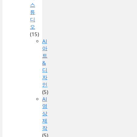
스
튜
디
오
(15)
AI
아
트
&
디
자
인
(5)
AI
영
상
제
작
(5)