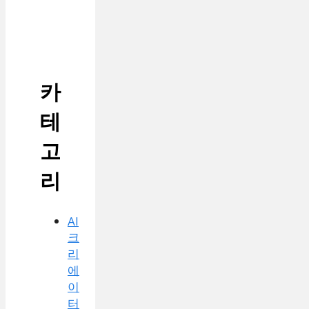
카
테
고
리
AI
크
리
에
이
터