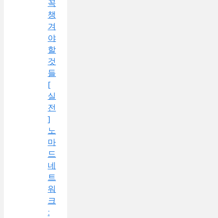
꼭
챙
겨
야
할
것
들
[
실
전
]
노
마
드
네
트
워
크
: