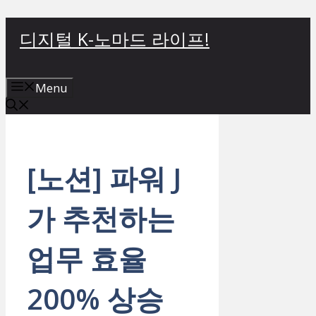
컨
디지털 K-노마드 라이프!
텐
츠
로
Menu
건
너
뛰
기
[노션] 파워 J
가 추천하는
업무 효율
200% 상승