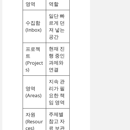
영역
역할
일단 빠
수집함
르게 던
(Inbox)
져 넣는
공간
현재 진
프로젝
행 중인
트
과제와
(Project
s)
연결
지속 관
영역
리가 필
(Areas)
요한 책
임 영역
주제별
자원
참고 자
(Resour
ces)
료 보관