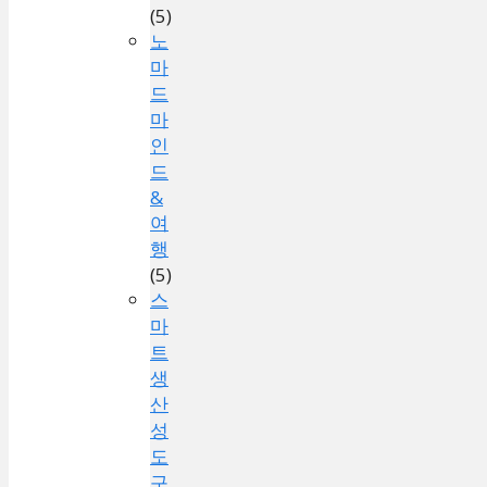
(5)
노
마
드
마
인
드
&
여
행
(5)
스
마
트
생
산
성
도
구