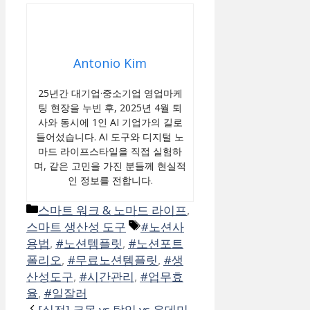
Antonio Kim
25년간 대기업·중소기업 영업마케
팅 현장을 누빈 후, 2025년 4월 퇴
사와 동시에 1인 AI 기업가의 길로
들어섰습니다. AI 도구와 디지털 노
마드 라이프스타일을 직접 실험하
며, 같은 고민을 가진 분들께 현실적
인 정보를 전합니다.
카
스마트 워크 & 노마드 라이프
,
테
태
스마트 생산성 도구
#노션사
고
그
용법
,
#노션템플릿
,
#노션포트
리
폴리오
,
#무료노션템플릿
,
#생
산성도구
,
#시간관리
,
#업무효
율
,
#일잘러
[실전] 크몽 vs 탈잉 vs 유데미,