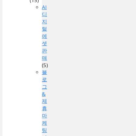
(15)
AI
디
지
털
에
셋
판
매
(5)
블
로
그
&
제
휴
마
케
팅