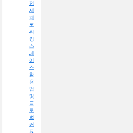
전
세
계
코
워
킹
스
페
이
스
활
용
법
및
글
로
벌
커
뮤