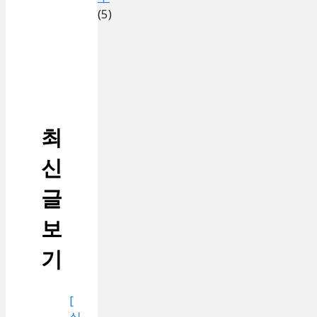
(5)
최
신
글
보
기
[
실