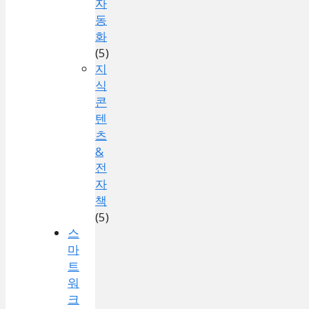
자
동
화
(5)
지
식
콘
텐
츠
&
전
자
책
(5)
스
마
트
워
크