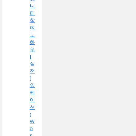
니
티
참
여
노
하
우
[
실
전
]
워
케
이
션
(
W
o
r