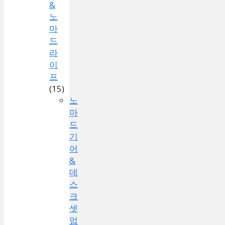
&
노
마
드
라
이
프
(15)
노
마
드
기
어
&
데
스
크
셋
업