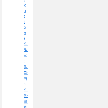
k
a
t
i
o
n
)
의
정
석
:
일
과
휴
식
의
완
벽
한