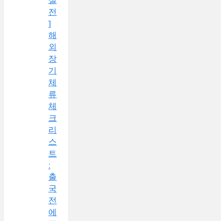
전
]
해
외
장
기
체
류
체
크
리
스
트
:
출
국
전
에