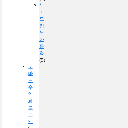
노
마
드
업
무
자
동
화
(5)
노
마
드
수
익
화
로
드
맵